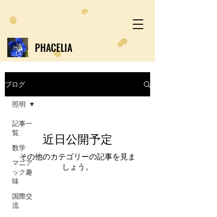
PHACELIA
ブログ
照明
記事一
覧
近日公開予定
数学
その他のカテゴリーの記事を見ま
マニア
しょう。
ック趣
味
国際交
流