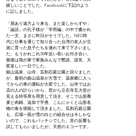
嬉しいことでした。Facebookに下記のよう
に記しました。
「朋あり遠方より来る、また楽しからずや」
「論語」の孔子様が「学而編」の中で書かれ
た一文、まさに昨日がそうでした。NEC時
代に仕事を通じて知り合った台湾の友人が立
派に育った息子たちを連れて来て下さいまし
た。もうかれこれ30年近い長いお付き合い。
最後は我が家で家族みんなで懇談、談笑、大
変楽しい一日でした。
銀山温泉、山寺、瓜割石庭公園と回りました
が、最初の銀山温泉が大雪で、温泉郷に入っ
てからの車の運転が大変でした。山寺ではお
店の人の計らいから、窓から立石寺五大堂が
見える特等席を用意して頂き、そこで山形蕎
麦と肉鍋、追加で芋煮、こんにゃくと山形名
物の食を堪能して頂きました。瓜割石庭公園
も、広場一面が雪の白との組合せは今しかな
いので、これもバッチシでした。音の反響も
試してもらいましたが、天然のエコーです。