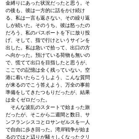
金縛りにあった状況だったと思う。そ
の後も、彼は一方的に話をかけ続け
る、私は一言も返さない、その繰り返
しが続いた。そのうち、彼は怒ったの
だろう、私のパスポートを下に放り投
げ、そして、指で行けというサインを
出した。私は急いで拾って、出口の方
へ向かった。預けている荷物も無いの
で、慌てて出口を目指したと思うが、
ここでの記憶は全く残っていない。空
港に着いたらこうしよう、こんな質問
が来るのでこう答えよう、万全の事前
準備をしてきたつもりだったが、結果
は全くゼロだった。
　そんな波乱のスタートで始まった旅
だったが、そこから二週間と数日、サ
ンフランシスコとロサンゼルスを一人
で自由に歩き回った。湾岸戦争が始ま
るのではと辺りが騒々しくなったクリ