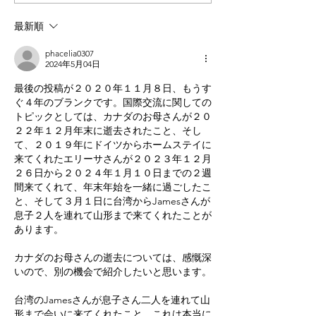
最新順
phacelia0307
2024年5月04日
最後の投稿が
２０２０年１１
月８
日、もうす
ぐ４年のブランクです。国際交流に関しての
トピックとしては、カナダのお母さんが２０
２２年１２月年末に逝去されたこと、そし
て、２０１９年にドイツからホームステイに
来てくれたエリーサさんが２０２３年１２月
２６日から２０２４年１月１０日までの２週
間来てくれて、年末年始を一緒に過ごしたこ
と、そして３月１日に台湾からJamesさんが
息子２人を連れて山形まで来てくれたことが
あります。
カナダのお母さんの逝去については、感慨深
いので、別の機会で紹介したいと思います。
台湾のJamesさんが息子さん二人を連れて山
形まで会いに来てくれたこと、これは本当に