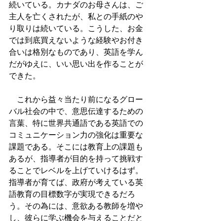
続いている。カナダのお母さんは、ご
主人を亡くされたが、私との手紙のや
り取りは続いている。こうした、お金
では到底買えないような経験やお付き
合いは格別なものであり、英語を学ん
だがゆえに、いい思い出を作ることが
できた。
　これから益々当たり前になるグロー
バル社会の中で、意思伝達するための
言葉、特に世界共通語である英語での
コミュニケーション力の強化は重要な
課題である。そこには教育上の課題も
あるが、指導者が目的を持って挑戦す
ることでレベルを上げていけるはず。
指導者が育てば、政府が考えている英
語教育の目標数字が実現できるだろ
う。その為には、意欲ある教師を増や
し、彼らに学ぶ機会を与えることだと