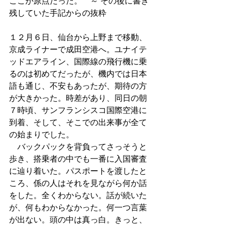
ここが原点だった。　～ 
その後に書き
残していた手記からの抜粋
１２月６日、仙台から上野まで移動、
京成ライナーで成田空港へ。ユナイテ
ッドエアライン、国際線の飛行機に乗
るのは初めてだったが、機内では日本
語も通じ、不安もあったが、期待の方
が大きかった。時差があり、同日の朝
７時頃、サンフランシスコ国際空港に
到着、そして、そこでの出来事が全て
の始まりでした。
　バックパックを背負ってさっそうと
歩き、搭乗者の中でも一番に入国審査
に辿り着いた。パスポートを渡したと
ころ、係の人はそれを見ながら何か話
をした。全くわからない。話が続いた
が、何もわからなかった。何一つ言葉
が出ない。頭の中は真っ白。きっと、