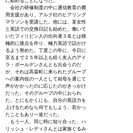
に勤めることになった。
　会社の研修制度の中に通信教育の費
用支援があり、アルク社のヒアリング
マラソンを受講した。他には、某女性
と英語での交換日記も始めた。働いて
いたフィリピン人の出向者３名とは積
極的に接点を作り、極力英語で話かけ
るよう努めた。丁度この年に、今日に
至るまで２５年以上も続く友人のアイ
ラ・ボールデンさんとも出会うのだ
が、それは高畠町に来られたグループ
への案内役の一人として叔母を通じて
声がかかったのに応じたのがきっかけ
だった。そのグループの中におられ
た。とにもかくにも、自分の英語力を
上げるためなら何でもしよう、若かっ
たこともあり一途だった。
　もう一人、同じ時に知り合った、ハ
リッシュ・レディさんとは家族ぐるみ