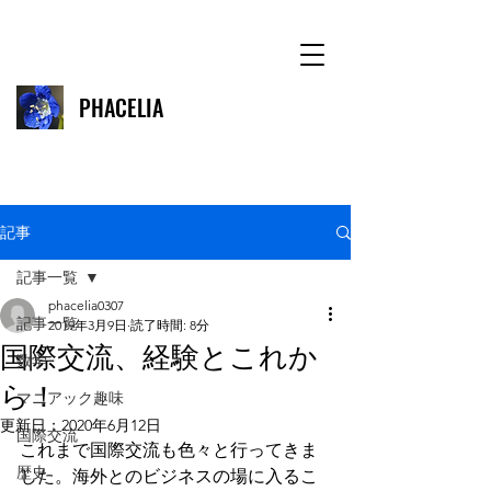
PHACELIA
記事
記事一覧
phacelia0307
記事一覧
2019年3月9日
読了時間: 8分
国際交流、経験とこれか
数学
ら！
マニアック趣味
更新日：
2020年6月12日
国際交流
これまで国際交流も色々と行ってきま
歴史
した。海外とのビジネスの場に入るこ