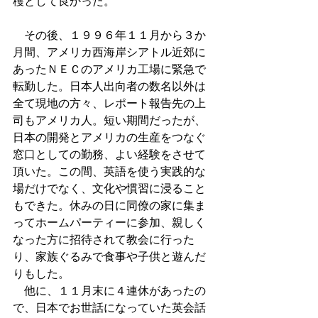
穫として良かった。
　その後、１９９６年１１月から３か
月間、アメリカ西海岸シアトル近郊に
あったＮＥＣのアメリカ工場に緊急で
転勤した。日本人出向者の数名以外は
全て現地の方々、レポート報告先の上
司もアメリカ人。短い期間だったが、
日本の開発とアメリカの生産をつなぐ
窓口としての勤務、よい経験をさせて
頂いた。この間、英語を使う実践的な
場だけでなく、文化や慣習に浸ること
もできた。休みの日に同僚の家に集ま
ってホームパーティーに参加、親しく
なった方に招待されて教会に行った
り、家族ぐるみで食事や子供と遊んだ
りもした。
　他に、１１月末に４連休があったの
で、日本でお世話になっていた英会話