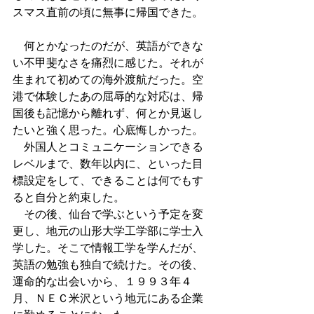
スマス直前の頃に無事に帰国できた。
　何とかなったのだが、英語ができな
い不甲斐なさを痛烈に感じた。それが
生まれて初めての海外渡航だった。空
港で体験したあの屈辱的な対応は、帰
国後も記憶から離れず、何とか見返し
たいと強く思った。心底悔しかった。
　外国人とコミュニケーションできる
レベルまで、数年以内に、といった目
標設定をして、できることは何でもす
ると自分と約束した。
　その後、仙台で学ぶという予定を変
更し、地元の山形大学工学部に学士入
学した。そこで情報工学を学んだが、
英語の勉強も独自で続けた。その後、
運命的な出会いから、１９９３年４
月、ＮＥＣ米沢という地元にある企業