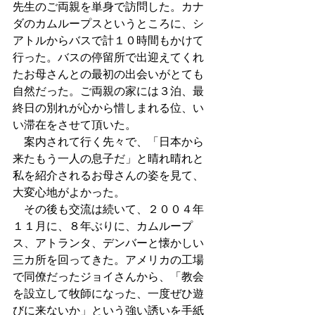
先生のご両親を単身で訪問した。カナ
ダのカムループスというところに、シ
アトルからバスで計１０時間もかけて
行った。バスの停留所で出迎えてくれ
たお母さんとの最初の出会いがとても
自然だった。ご両親の家には３泊、最
終日の別れが心から惜しまれる位、い
い滞在をさせて頂いた。
　案内されて行く先々で、「日本から
来たもう一人の息子だ」と晴れ晴れと
私を紹介されるお母さんの姿を見て、
大変心地がよかった。
　その後も交流は続いて、２００４年
１１月に、８年ぶりに、カムループ
ス、アトランタ、デンバーと懐かしい
三カ所を回ってきた。アメリカの工場
で同僚だったジョイさんから、「教会
を設立して牧師になった、一度ぜひ遊
びに来ないか」という強い誘いを手紙