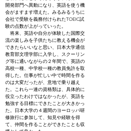
開発部門へ異動になり、英語を使う機
会がますます増えた。みるみるうちに
会社で受験を義務付けられたTOEIC試
験の点数が上がっていった。
　将来、英語や自分が体験した国際交
流の楽しみを子供たちに教える機会が
できたらいいなと思い、日本大学通信
教育部文理学部に入学し、スクーリン
グ等に通いながらの２年間で、英語の
高校一種、中学校一種の教員免許を取
得した。仕事が忙しい中で時間を作る
のは大変だったが、意地で乗り越え
た。これら一連の資格類は、具体的に
役立ったわけではなかったが、英語を
勉強する目標にできたことが大きかっ
た。日本大学の４週間のヨーロッパ研
修旅行に参加して、知見や経験を得
て、仲間を作ることができたことも収