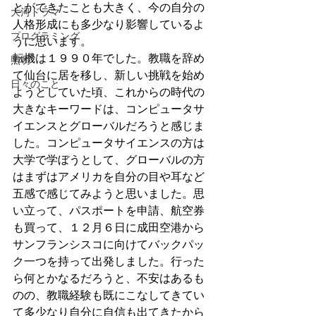
とができたことも大きく、今の自分の
大河ドラマ
人格形成にも多少なり影響しているよ
プログラミング
うに思います。
転機は１９９０年でした。教職を辞め
照明
て仙台に居を移し、新しい挑戦を始め
日々のこと
ようとしていた頃、これからの時代の
大きなキーワードは、コンピュータサ
イエンスとグローバルだろうと感じま
した。コンピュータサイエンスの方は
大学で学ぼうとして、グローバルの方
はまずはアメリカを自分の目や耳など
五感で感じてみようと思いました。思
い立って、パスポートを申請、航空券
も買って、１２月６日に成田空港から
サンフランシスコに向けてバックパッ
ク一つを持って出発しました。行った
ら何とかなるだろうと、不安はあるも
のの、教職経験も既にこなしてきてい
て多少なり自分に自信も出てきたから